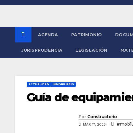
Saltar
al
contenido
AGENDA
PATRIMONIO
DOCUM
JURISPRUDENCIA
LEGISLACIÓN
MATE
ACTUALIDAD
INMOBILIARIO
Guía de equipamie
Por
Constructorio
#mobil
MAR 17, 2023