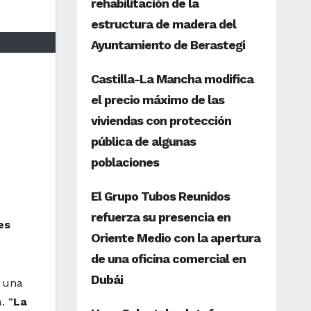
es
 una
. “
La