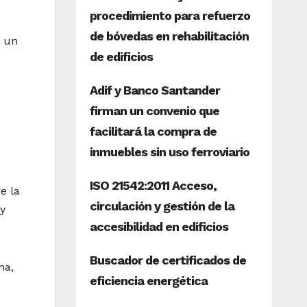
r un
e la
 y
na,