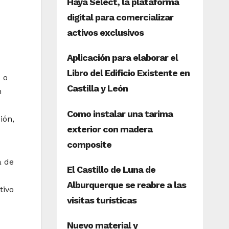
 o
n
ión,
a de
tivo