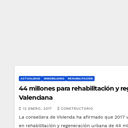
r
b
a
n
a
ACTUALIDAD
INMOBILIARIO
REHABILITACIÓN
44 millones para rehabilitación y 
Valenciana
12 ENERO, 2017
CONSTRUCTORIO
La consellera de Vivienda ha afirmado que 2017 va
en rehabilitación y regeneración urbana de 44 mi