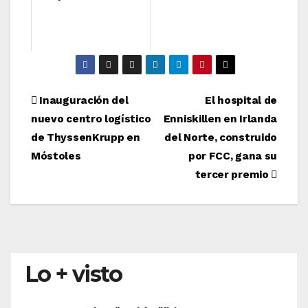
Navegación
Inauguración del
El hospital de
nuevo centro logístico
Enniskillen en Irlanda
de
de ThyssenKrupp en
del Norte, construido
entradas
Móstoles
por FCC, gana su
tercer premio
Lo + visto