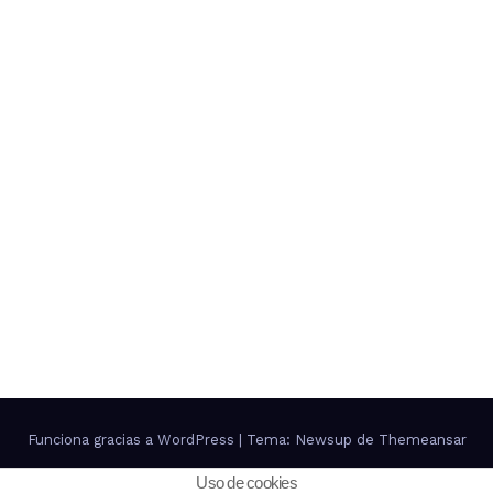
Funciona gracias a WordPress
|
Tema: Newsup de
Themeansar
Uso de cookies
Contacto
Política de Privacidad
Política de cookies