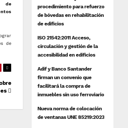
es de
entos
ograr
es de
sobre
des