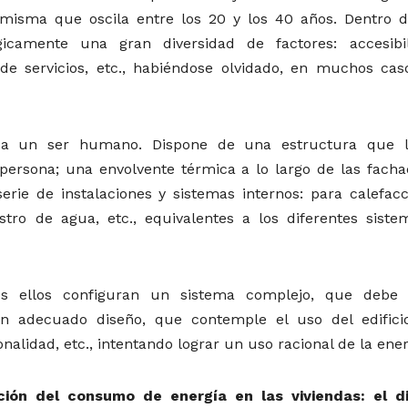
misma que oscila entre los 20 y los 40 años. Dentro d
camente una gran diversidad de factores: accesibil
d de servicios, etc., habiéndose olvidado, en muchos caso
se a un ser humano. Dispone de una estructura que 
 persona; una envolvente térmica a lo largo de las facha
serie de instalaciones y sistemas internos: para calefacc
stro de agua, etc., equivalentes a los diferentes siste
os ellos configuran un sistema complejo, que debe 
n adecuado diseño, que contemple el uso del edificio
onalidad, etc., intentando lograr un uso racional de la ener
ción del consumo de energía en las viviendas: el d