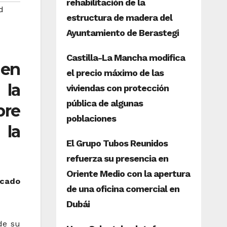
d
 en
 la
bre
 la
rcado
de su