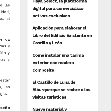
e las
idad,
s, el
le da
das y
ión y
mas y
estar
, las
gía.
iseño