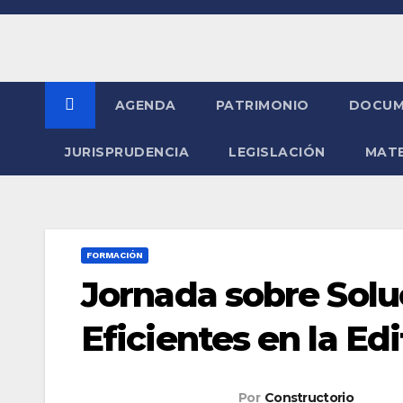
Saltar
al
contenido
AGENDA
PATRIMONIO
DOCUM
JURISPRUDENCIA
LEGISLACIÓN
MATE
FORMACIÓN
Jornada sobre Sol
Eficientes en la Ed
Por
Constructorio