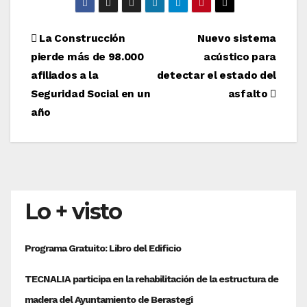
Navegación
La Construcción
Nuevo sistema
pierde más de 98.000
acústico para
de
afiliados a la
detectar el estado del
entradas
Seguridad Social en un
asfalto
año
Lo + visto