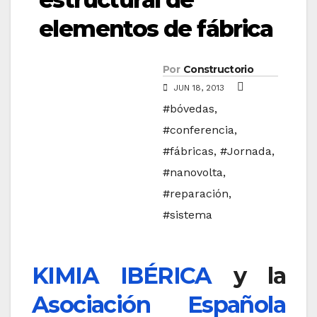
elementos de fábrica
Por
Constructorio
JUN 18, 2013
#bóvedas
,
#conferencia
,
#fábricas
,
#Jornada
,
#nanovolta
,
#reparación
,
#sistema
KIMIA IBÉRICA
y la
Asociación Española