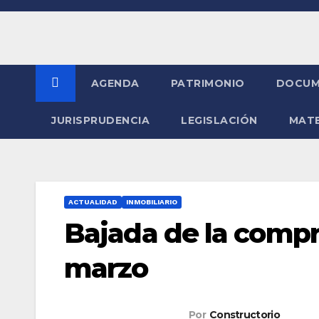
Saltar
al
contenido
AGENDA
PATRIMONIO
DOCUM
JURISPRUDENCIA
LEGISLACIÓN
MATE
ACTUALIDAD
INMOBILIARIO
Bajada de la compr
marzo
Por
Constructorio