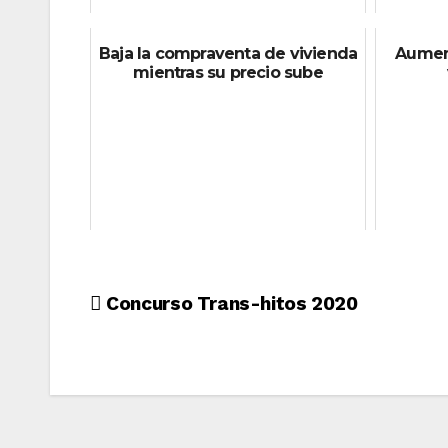
Baja la compraventa de vivienda
Aumen
mientras su precio sube
Navegación
Concurso Trans-hitos 2020
de
entradas