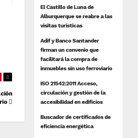
ación
orio