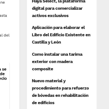
one
asta
l del
a se
 de
ecio