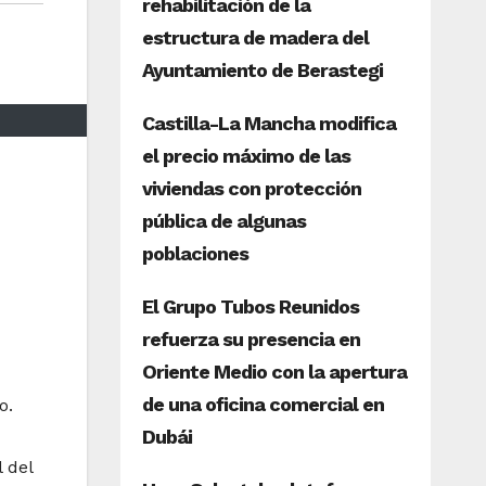
o.
 del