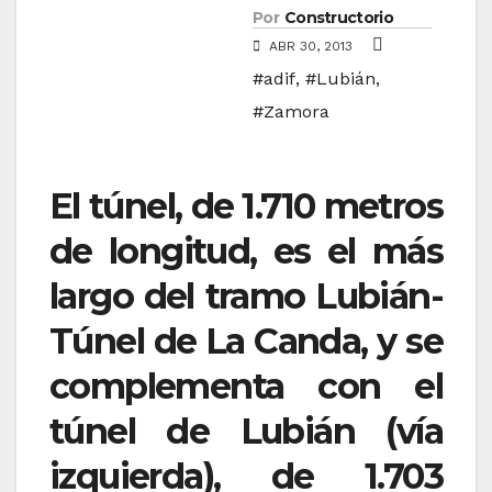
Por
Constructorio
ABR 30, 2013
#adif
,
#Lubián
,
#Zamora
El túnel, de 1.710 metros
de longitud, es el más
largo del tramo Lubián-
Túnel de La Canda, y se
complementa con el
túnel de Lubián (vía
izquierda), de 1.703