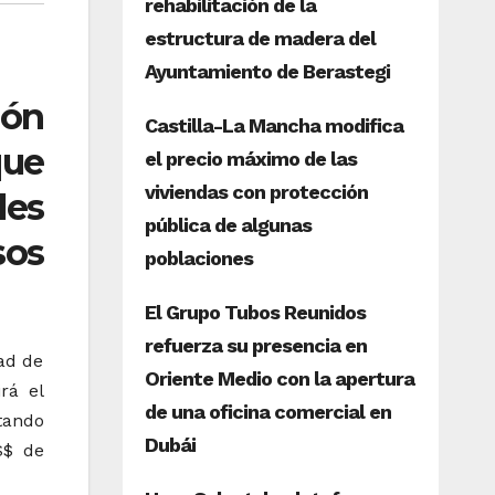
ión
que
les
sos
ad de
rá el
tando
S$ de