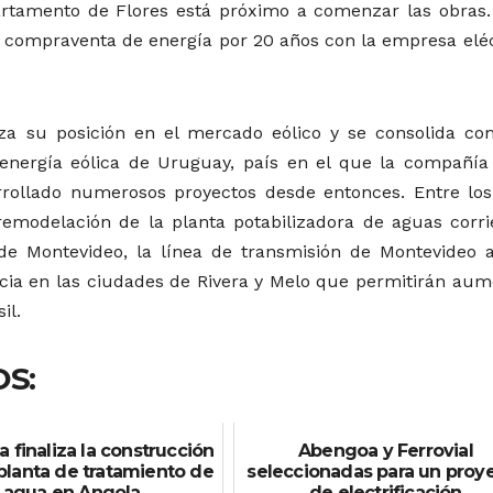
artamento de Flores está próximo a comenzar las obras.
 compraventa de energía por 20 años con la empresa eléc
za su posición en el mercado eólico y se consolida co
energía eólica de Uruguay, país en el que la compañía 
rrollado numerosos proyectos desde entonces. Entre lo
 remodelación de la planta potabilizadora de aguas corri
de Montevideo, la línea de transmisión de Montevideo 
ncia en las ciudades de Rivera y Melo que permitirán aum
il.
S:
 finaliza la construcción
Abengoa y Ferrovial
planta de tratamiento de
seleccionadas para un proy
agua en Angola
de electrificación