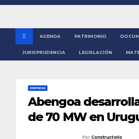
Saltar
al
contenido
AGENDA
PATRIMONIO
DOCUM
JURISPRUDENCIA
LEGISLACIÓN
MATE
EMPRESA
Abengoa desarrolla
de 70 MW en Urug
Por
Constructorio