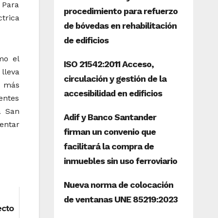
 Para
trica
mo el
lleva
s más
entes
a San
entar
ecto