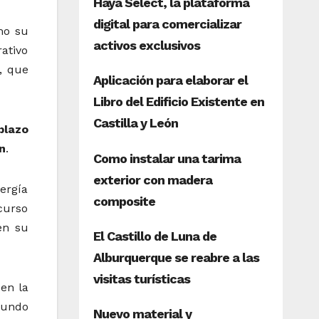
mo su
ativo
, que
plazo
n
.
ergía
curso
en su
en la
gundo