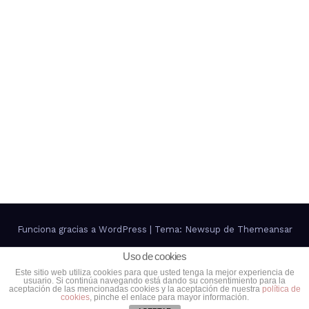
Funciona gracias a WordPress
|
Tema: Newsup de
Themeansar
Uso de cookies
Contacto
Política de Privacidad
Política de cookies
Este sitio web utiliza cookies para que usted tenga la mejor experiencia de
usuario. Si continúa navegando está dando su consentimiento para la
Más información sobre las cookies
aceptación de las mencionadas cookies y la aceptación de nuestra
política de
cookies
, pinche el enlace para mayor información.