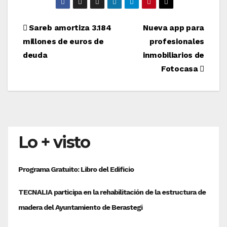
Navegación
Sareb amortiza 3.184
Nueva app para
millones de euros de
profesionales
de
deuda
inmobiliarios de
entradas
Fotocasa
Lo + visto