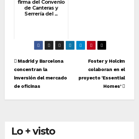
firma del Convenio
de Canteras y
Serrería del ...
Navegación
Madrid y Barcelona
Foster y Holcim
concentran la
colaboran en el
de
inversión del mercado
proyecto ‘Essential
entradas
de oficinas
Homes’
Lo + visto