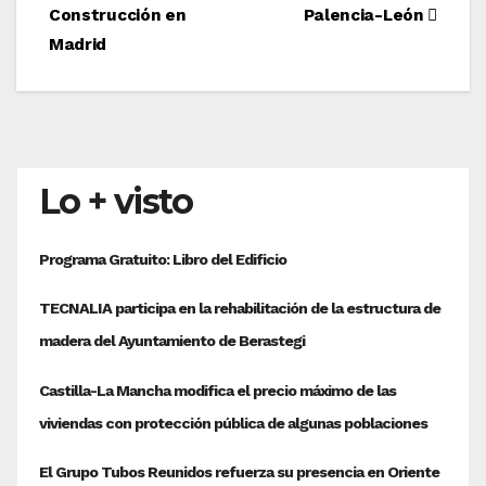
de
Construcción en
Palencia-León
entradas
Madrid
Lo + visto