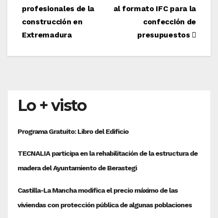
profesionales de la
al formato IFC para la
de
construcción en
confección de
entradas
Extremadura
presupuestos
Lo + visto