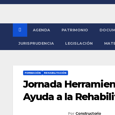
Saltar
al
contenido
AGENDA
PATRIMONIO
DOCUM
JURISPRUDENCIA
LEGISLACIÓN
MATE
FORMACIÓN
REHABILITACIÓN
Jornada Herramient
Ayuda a la Rehabili
Por
Constructorio