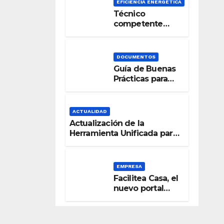
EFICIENCIA ENERGÉTICA
Técnico
competente
para la
Certificación de
la Eficiencia
DOCUMENTOS
Energética
Guía de Buenas
Prácticas para
una Señalización
Accesible en
Edificios
ACTUALIDAD
Actualización de la
Herramienta Unificada para
la verificación del DB-HE
2019
EMPRESA
Facilitea Casa, el
nuevo portal
inmobiliario de
CaixaBank