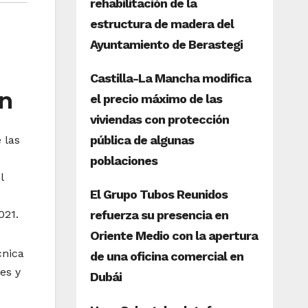
ón
 las
l
021.
cnica
es y