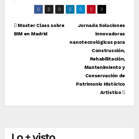
Navegación
Master Class sobre
Jornada Soluciones
BIM en Madrid
innovadoras
de
nanotecnológicas para
entradas
Construcción,
Rehabilitación,
Mantenimiento y
Conservación de
Patrimonio Histórico
Artístico
Lo + visto