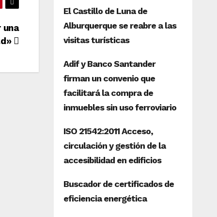
r una
ad»