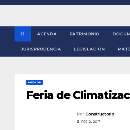
Saltar
al
contenido
AGENDA
PATRIMONIO
DOCUM
JURISPRUDENCIA
LEGISLACIÓN
MATE
AGENDA
Feria de Climatizac
Por
Constructorio
FEB 2, 2017