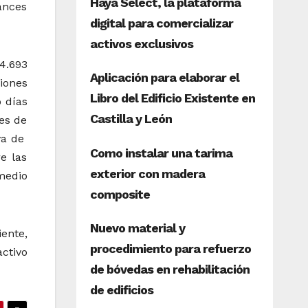
ances
4.693
iones
 días
res de
iva de
e las
medio
ente,
ctivo