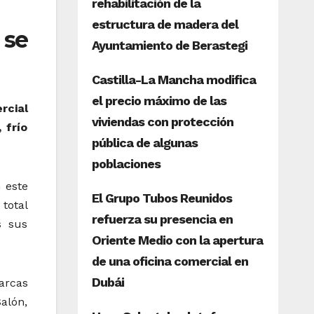
 se
rcial
 frío
 este
total
s sus
arcas
alón,