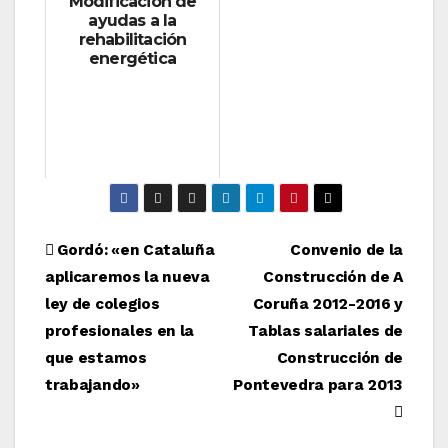
Modificación de
ayudas a la
rehabilitación
energética
Navegación
Gordó: «en Cataluña
Convenio de la
aplicaremos la nueva
Construcción de A
de
ley de colegios
Coruña 2012-2016 y
entradas
profesionales en la
Tablas salariales de
que estamos
Construcción de
trabajando»
Pontevedra para 2013